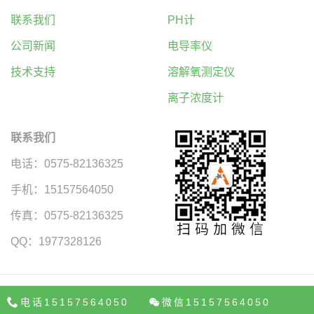
联系我们
PH计
公司新闻
电导率仪
技术支持
溶解氧测定仪
离子浓度计
联系我们
电话：0575-82136325
手机：15157564050
传真：0575-82136325
QQ：1977328126
上海彼爱姆
生物显微镜
荧光显微镜
偏光显微镜
体视显微镜
金相显微镜
电话15157564050
微信15157564050